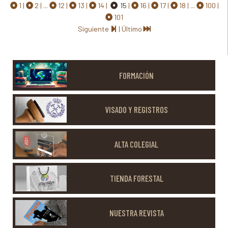
1
2
...
12
13
14
15
16
17
18
...
100
101
Siguiente
|
Último
FORMACIÓN
VISADO Y REGISTROS
ALTA COLEGIAL
TIENDA FORESTAL
NUESTRA REVISTA