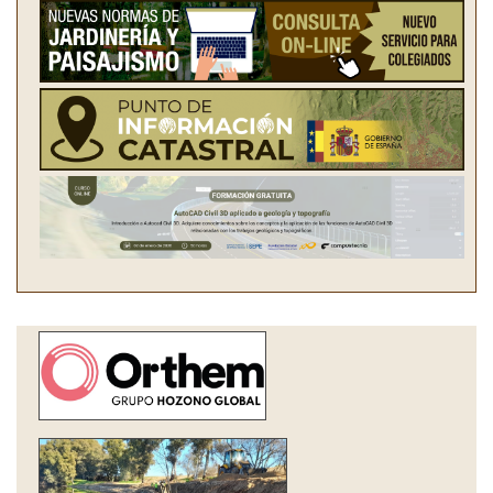
Intervención
de decana-
presidenta
del COITF en
RTV del
Principado
de Asturias -
11/12/2025
Federico
Grillo,
ingeniero
forestal: La
prevención
de incendios
empieza por
el ciudadano.
Radio5 RNE