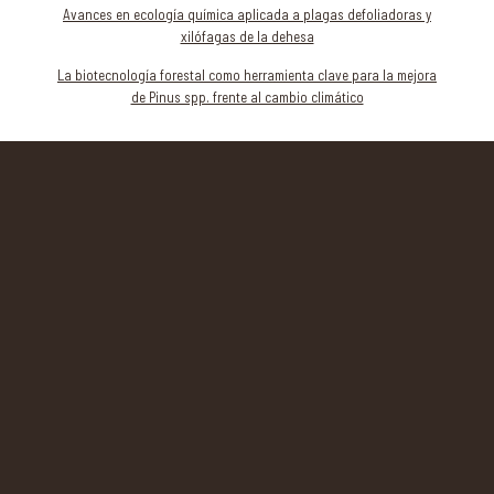
Avances en ecología química aplicada a plagas defoliadoras y
xilófagas de la dehesa
La biotecnología forestal como herramienta clave para la mejora
de Pinus spp. frente al cambio climático