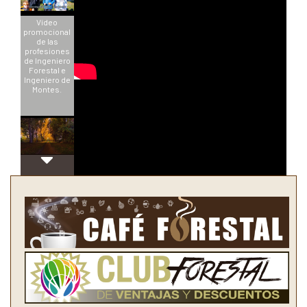
Vídeo
promocional
de las
profesiones
de Ingeniero
Forestal e
Ingeniero de
Montes.
INGENIERÍA
FORESTAL:
UNA
PROFESIÓN
CON UN
PRESENTE
SÓLIDO Y UN
FUTURO
PROMETEDOR