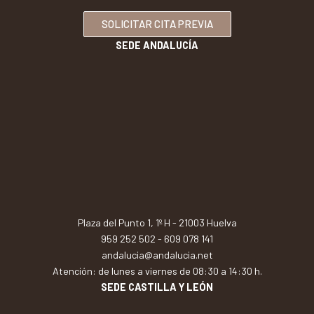
SOLICITAR CITA PREVIA
SEDE ANDALUCÍA
Plaza del Punto 1, 1º H - 21003 Huelva
959 252 502
-
609 078 141
andalucia@andalucia.net
Atención: de lunes a viernes de 08:30 a 14:30 h.
SEDE CASTILLA Y LEÓN