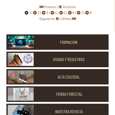
Primero
|
Anterior
1
2
3
4
5
6
7
8
Siguiente
|
Último
FORMACIÓN
VISADO Y REGISTROS
ALTA COLEGIAL
TIENDA FORESTAL
NUESTRA REVISTA