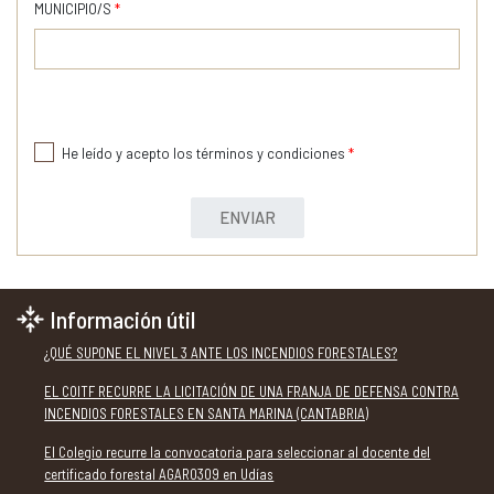
MUNICIPIO/S
*
He leído y acepto los términos y condiciones
*
ENVIAR
Información útil
¿QUÉ SUPONE EL NIVEL 3 ANTE LOS INCENDIOS FORESTALES?
EL COITF RECURRE LA LICITACIÓN DE UNA FRANJA DE DEFENSA CONTRA
INCENDIOS FORESTALES EN SANTA MARINA (CANTABRIA)
El Colegio recurre la convocatoria para seleccionar al docente del
certificado forestal AGAR0309 en Udías