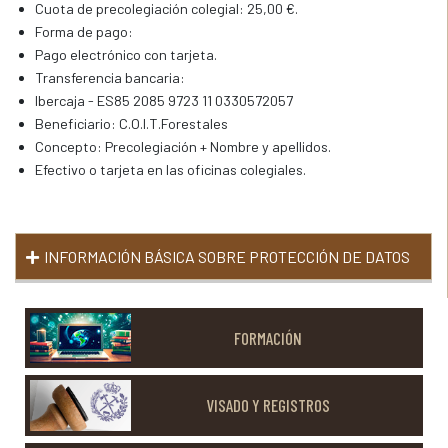
Cuota de precolegiación colegial: 25,00 €.
Forma de pago:
Pago electrónico con tarjeta.
Transferencia bancaria:
Ibercaja - ES85 2085 9723 11 0330572057
Beneficiario: C.O.I.T.Forestales
Concepto: Precolegiación + Nombre y apellidos.
Efectivo o tarjeta en las oficinas colegiales.
INFORMACIÓN BÁSICA SOBRE PROTECCIÓN DE DATOS
RESPONSABLE: Razón social: Colegio Oficial de Ingenieros
Técnicos Forestales Domicilio: Menéndez Pelayo 75 bajo izq DPD:
FORMACIÓN
juridico@auratechlegal.com
FINALIDAD Dar de alta a la persona
colegiada y comunicarnos con ella para todo tipo de información
colegial. LEGITIMACIÓN El tratamiento es necesario para el
VISADO Y REGISTROS
cumplimiento de una obligación legal aplicable al responsable del
tratamiento. EJERICICIO DE SUS DERECHO Puede acceder,