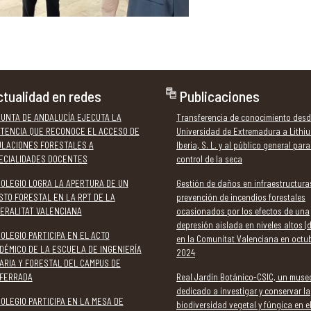
tualidad en redes
Publicaciones
JUNTA DE ANDALUCÍA EJECUTA LA
Transferencia de conocimiento desd
TENCIA QUE RECONOCE EL ACCESO DE
Universidad de Extremadura a Lithi
ULACIONES FORESTALES A
Iberia, S. L. y al público general para
ECIALIDADES DOCENTES
control de la seca
COLEGIO LOGRA LA APERTURA DE UN
Gestión de daños en infraestructura
STO FORESTAL EN LA RPT DE LA
prevención de incendios forestales
ERALITAT VALENCIANA
ocasionados por los efectos de una
depresión aislada en niveles altos (
COLEGIO PARTICIPA EN EL ACTO
en la Comunitat Valenciana en octu
DÉMICO DE LA ESCUELA DE INGENIERÍA
2024
ARIA Y FORESTAL DEL CAMPUS DE
FERRADA
Real Jardín Botánico-CSIC, un muse
dedicado a investigar y conservar la
COLEGIO PARTICIPA EN LA MESA DE
biodiversidad vegetal y fúngica en e