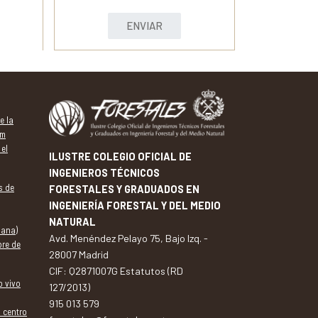
ENVIAR
e la
um
 el
ILUSTRE COLEGIO OFICIAL DE
INGENIEROS TÉCNICOS
s de
FORESTALES Y GRADUADOS EN
INGENIERÍA FORESTAL Y DEL MEDIO
NATURAL
dana)
Avd. Menéndez Pelayo 75, Bajo Izq. -
bre de
28007 Madrid
CIF: Q2871007G Estatutos (RD
o vivo
127/2013)
915 013 579
l centro