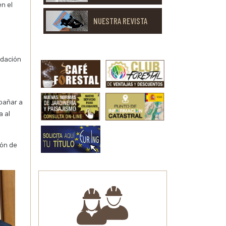
en el
NUESTRA REVISTA
ndación
mpañar a
a al
ión de