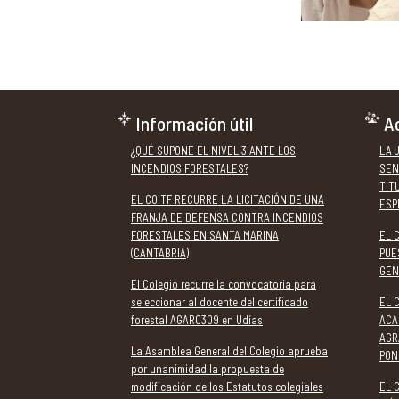
Información útil
Ac
¿QUÉ SUPONE EL NIVEL 3 ANTE LOS
LA 
INCENDIOS FORESTALES?
SEN
TIT
EL COITF RECURRE LA LICITACIÓN DE UNA
ESP
FRANJA DE DEFENSA CONTRA INCENDIOS
FORESTALES EN SANTA MARINA
EL 
(CANTABRIA)
PUE
GEN
El Colegio recurre la convocatoria para
seleccionar al docente del certificado
EL 
forestal AGAR0309 en Udías
ACA
AGR
La Asamblea General del Colegio aprueba
PON
por unanimidad la propuesta de
modificación de los Estatutos colegiales
EL 