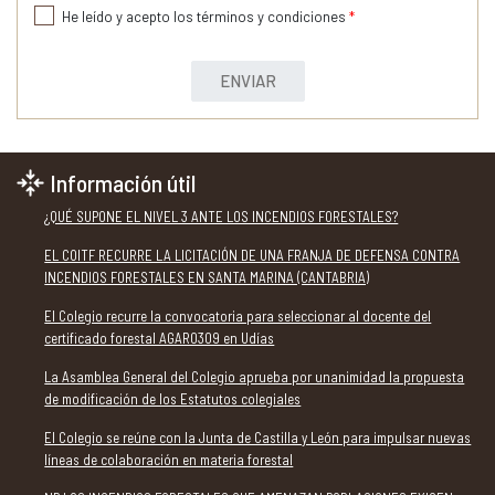
He leído y acepto los términos y condiciones
*
ENVIAR
Información útil
¿QUÉ SUPONE EL NIVEL 3 ANTE LOS INCENDIOS FORESTALES?
EL COITF RECURRE LA LICITACIÓN DE UNA FRANJA DE DEFENSA CONTRA
INCENDIOS FORESTALES EN SANTA MARINA (CANTABRIA)
El Colegio recurre la convocatoria para seleccionar al docente del
certificado forestal AGAR0309 en Udías
La Asamblea General del Colegio aprueba por unanimidad la propuesta
de modificación de los Estatutos colegiales
El Colegio se reúne con la Junta de Castilla y León para impulsar nuevas
líneas de colaboración en materia forestal