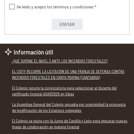
He leído y acepto los términos y condiciones
*
ENVIAR
Información útil
¿QUÉ SUPONE EL NIVEL 3 ANTE LOS INCENDIOS FORESTALES?
EL COITF RECURRE LA LICITACIÓN DE UNA FRANJA DE DEFENSA CONTRA
INCENDIOS FORESTALES EN SANTA MARINA (CANTABRIA)
El Colegio recurre la convocatoria para seleccionar al docente del
certificado forestal AGAR0309 en Udías
La Asamblea General del Colegio aprueba por unanimidad la propuesta
de modificación de los Estatutos colegiales
El Colegio se reúne con la Junta de Castilla y León para impulsar nuevas
líneas de colaboración en materia forestal