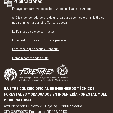
Publicaciones
Ensayo comparativo de desbornizado en el valle del Árrago
Análisis del periodo de cría de una pareja de cernícalo primilla (Falco
naumanni) en la Campiña Sur cordobesa
La Palma: paisaje de contrastes
Eline de Jong. La emoción de la precisión
Erizo común (Erinaceus europaeus)
Libros recomendados nº 94
ILUSTRE COLEGIO OFICIAL DE INGENIEROS TÉCNICOS
FORESTALES Y GRADUADOS EN INGENIERÍA FORESTAL Y DEL
MEDIO NATURAL
Avd. Menéndez Pelayo 75, Bajo Izq. - 28007 Madrid
CIF: Q2871007G Estatutos (RD 127/2013)