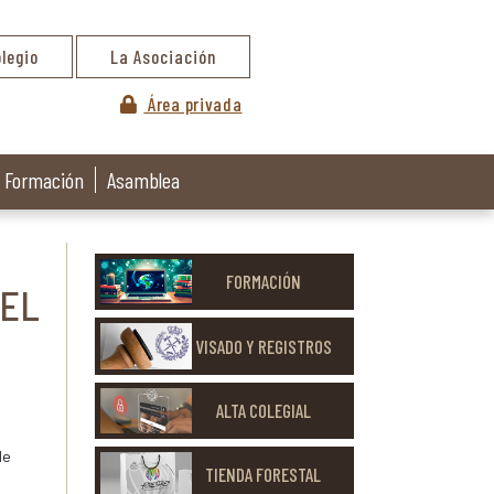
olegio
La Asociación
Área privada
Formación
Asamblea
FORMACIÓN
DEL
VISADO Y REGISTROS
ALTA COLEGIAL
de
TIENDA FORESTAL