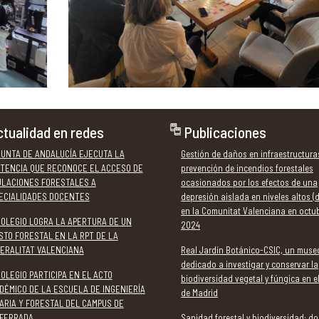
tualidad en redes
Publicaciones
JUNTA DE ANDALUCÍA EJECUTA LA
Gestión de daños en infraestructura
TENCIA QUE RECONOCE EL ACCESO DE
prevención de incendios forestales
ULACIONES FORESTALES A
ocasionados por los efectos de una
ECIALIDADES DOCENTES
depresión aislada en niveles altos (
en la Comunitat Valenciana en octu
COLEGIO LOGRA LA APERTURA DE UN
2024
STO FORESTAL EN LA RPT DE LA
ERALITAT VALENCIANA
Real Jardín Botánico-CSIC, un muse
dedicado a investigar y conservar la
COLEGIO PARTICIPA EN EL ACTO
biodiversidad vegetal y fúngica en e
DÉMICO DE LA ESCUELA DE INGENIERÍA
de Madrid
ARIA Y FORESTAL DEL CAMPUS DE
FERRADA
Sanidad forestal y biodiversidad: do