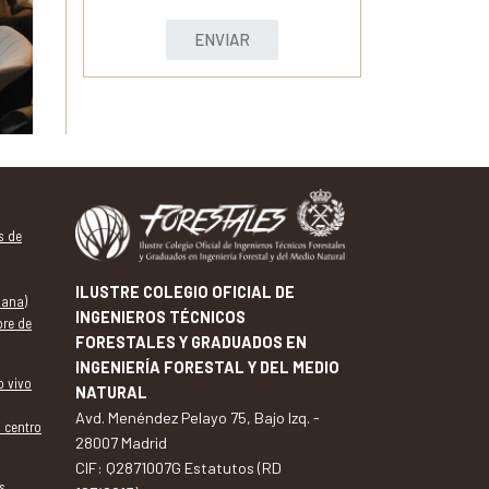
ENVIAR
s de
ILUSTRE COLEGIO OFICIAL DE
dana)
INGENIEROS TÉCNICOS
bre de
FORESTALES Y GRADUADOS EN
INGENIERÍA FORESTAL Y DEL MEDIO
o vivo
NATURAL
Avd. Menéndez Pelayo 75, Bajo Izq. -
l centro
28007 Madrid
CIF: Q2871007G Estatutos (RD
s