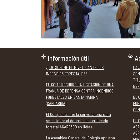
Información útil
Ac
¿QUÉ SUPONE EL NIVEL 3 ANTE LOS
LA 
INCENDIOS FORESTALES?
SEN
TIT
EL COITF RECURRE LA LICITACIÓN DE UNA
ESP
FRANJA DE DEFENSA CONTRA INCENDIOS
FORESTALES EN SANTA MARINA
EL 
(CANTABRIA)
PUE
GEN
El Colegio recurre la convocatoria para
seleccionar al docente del certificado
EL 
forestal AGAR0309 en Udías
ACA
AGR
La Asamblea General del Colegio aprueba
PON