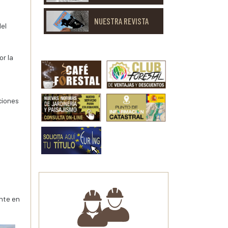
NUESTRA REVISTA
del
or la
ciones
nte en