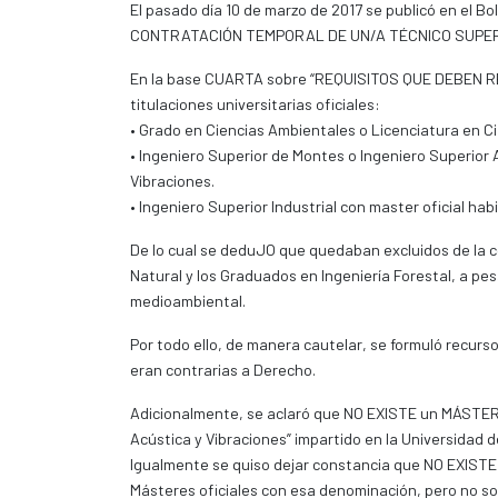
El pasado día 10 de marzo de 2017 se publicó en el B
CONTRATACIÓN TEMPORAL DE UN/A TÉCNICO SUPER
En la base CUARTA sobre “REQUISITOS QUE DEBEN REU
titulaciones universitarias oficiales:
• Grado en Ciencias Ambientales o Licenciatura en C
• Ingeniero Superior de Montes o Ingeniero Superior
Vibraciones.
• Ingeniero Superior Industrial con master oficial hab
De lo cual se deduJO que quedaban excluidos de la c
Natural y los Graduados en Ingeniería Forestal, a pe
medioambiental.
Por todo ello, de manera cautelar, se formuló recurs
eran contrarias a Derecho.
Adicionalmente, se aclaró que NO EXISTE un MÁSTER H
Acústica y Vibraciones” impartido en la Universidad 
Igualmente se quiso dejar constancia que NO EXIST
Másteres oficiales con esa denominación, pero no so