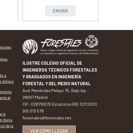
ENVIAR
estales
temas.
ILUSTRE COLEGIO OFICIAL DE
INGENIEROS TÉCNICOS FORESTALES
da a
Y GRADUADOS EN INGENIERÍA
la dehesa
FORESTAL Y DEL MEDIO NATURAL
Avd. Menéndez Pelayo 75, Bajo Izq. -
ramienta
28007 Madrid
ente al
CIF: Q2871007G Estatutos (RD 127/2013)
915 013 579
e la
forestales@forestales.net
m Iberia,
trol de la
VER CÓMO LLEGAR