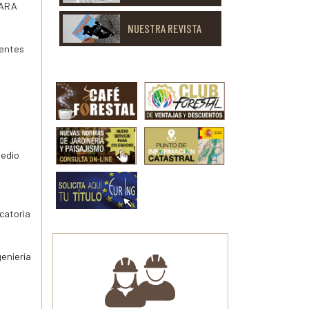
PARA
NUESTRA REVISTA
ientes
Medio
ocatoria
eniería