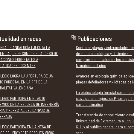
tualidad en redes
Publicaciones
UNTA DE ANDALUCÍA EJECUTA LA
Controlar plagas y enfermedades for
ENCIA QUE RECONOCE EL ACCESO DE
de manera ecológica y eficiente sin
LACIONES FORESTALES A
comprometer la salud de los ecosis
CIALIDADES DOCENTES
Nematodo del pino
OLEGIO LOGRA LA APERTURA DE UN
Avances en ecología química aplica
TO FORESTAL EN LA RPT DE LA
plagas defoliadoras y xilófagas de 
RALITAT VALENCIANA
La biotecnología forestal como her
LEGIO PARTICIPA EN EL ACTO
clave para la mejora de Pinus spp. fr
ÉMICO DE LA ESCUELA DE INGENIERÍA
cambio climático
RIA Y FORESTAL DEL CAMPUS DE
Transferencia de conocimiento desd
ERRADA
Universidad de Extremadura a Lithiu
LEGIO PARTICIPA EN LA MESA DE
S. L. y al público general para el con
OGO DEL PROYECTO BOSQUES VIVOS
seca