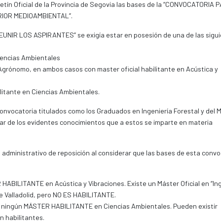
oletín Oficial de la Provincia de Segovia las bases de la “CONVOCATORIA 
IOR MEDIOAMBIENTAL”.
NIR LOS ASPIRANTES” se exigía estar en posesión de una de las sigu
iencias Ambientales
 Agrónomo, en ambos casos con master oficial habilitante en Acústica y
ilitante en Ciencias Ambientales.
onvocatoria titulados como los Graduados en Ingeniería Forestal y del 
sar de los evidentes conocimientos que a estos se imparte en materia
o administrativo de reposición al considerar que las bases de esta conv
ABILITANTE en Acústica y Vibraciones. Existe un Máster Oficial en “Ing
de Valladolid, pero NO ES HABILITANTE.
E ningún MÁSTER HABILITANTE en Ciencias Ambientales. Pueden existir
n habilitantes.