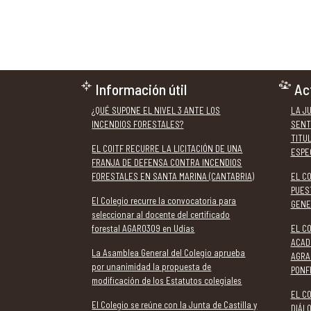
Información útil
Ac
¿QUÉ SUPONE EL NIVEL 3 ANTE LOS
LA J
INCENDIOS FORESTALES?
SENT
TITU
EL COITF RECURRE LA LICITACIÓN DE UNA
ESPE
FRANJA DE DEFENSA CONTRA INCENDIOS
FORESTALES EN SANTA MARINA (CANTABRIA)
EL C
PUES
El Colegio recurre la convocatoria para
GENE
seleccionar al docente del certificado
forestal AGAR0309 en Udías
EL CO
ACAD
La Asamblea General del Colegio aprueba
AGRA
por unanimidad la propuesta de
PONF
modificación de los Estatutos colegiales
EL CO
El Colegio se reúne con la Junta de Castilla y
DIÁL