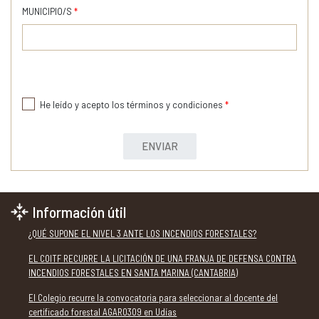
MUNICIPIO/S
*
He leído y acepto los términos y condiciones
*
ENVIAR
Información útil
¿QUÉ SUPONE EL NIVEL 3 ANTE LOS INCENDIOS FORESTALES?
EL COITF RECURRE LA LICITACIÓN DE UNA FRANJA DE DEFENSA CONTRA
INCENDIOS FORESTALES EN SANTA MARINA (CANTABRIA)
El Colegio recurre la convocatoria para seleccionar al docente del
certificado forestal AGAR0309 en Udías