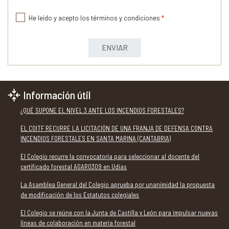
He leído y acepto los términos y condiciones
*
ENVIAR
Información útil
¿QUÉ SUPONE EL NIVEL 3 ANTE LOS INCENDIOS FORESTALES?
EL COITF RECURRE LA LICITACIÓN DE UNA FRANJA DE DEFENSA CONTRA
INCENDIOS FORESTALES EN SANTA MARINA (CANTABRIA)
El Colegio recurre la convocatoria para seleccionar al docente del
certificado forestal AGAR0309 en Udías
La Asamblea General del Colegio aprueba por unanimidad la propuesta
de modificación de los Estatutos colegiales
El Colegio se reúne con la Junta de Castilla y León para impulsar nuevas
líneas de colaboración en materia forestal