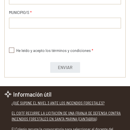
MUNICIPIO/S
*
He leído y acepto los términos y condiciones
*
ENVIAR
Información útil
¿QUÉ SUPONE EL NIVEL 3 ANTE LOS INCENDIOS FORESTALES?
EL COITF RECURRE LA LICITACIÓN DE UNA FRANJA DE DEFENSA CONTRA
INCENDIOS FORESTALES EN SANTA MARINA (CANTABRIA)
El Colegio recurre la convocatoria para seleccionar al docente del