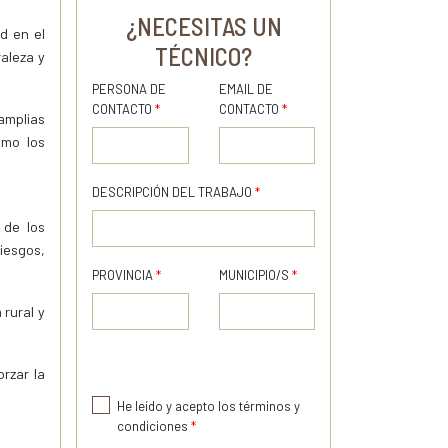
¿NECESITAS UN
d en el
TÉCNICO?
aleza y
PERSONA DE
EMAIL DE
CONTACTO
*
CONTACTO
*
amplias
omo los
DESCRIPCIÓN DEL TRABAJO
*
 de los
iesgos,
PROVINCIA
*
MUNICIPIO/S
*
 rural y
orzar la
He leído y acepto los términos y
condiciones
*