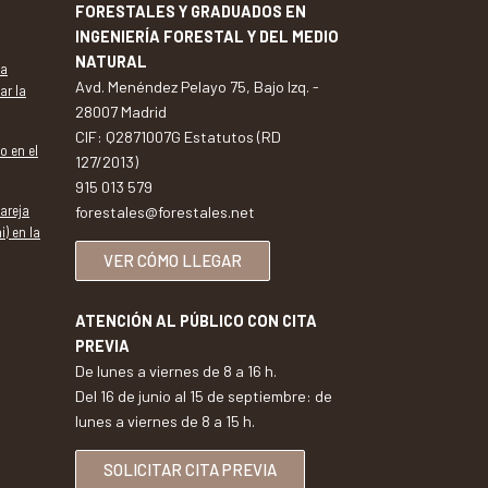
FORESTALES Y GRADUADOS EN
INGENIERÍA FORESTAL Y DEL MEDIO
NATURAL
va
Avd. Menéndez Pelayo 75, Bajo Izq. -
ar la
28007 Madrid
CIF: Q2871007G Estatutos (RD
o en el
127/2013)
915 013 579
pareja
forestales@forestales.net
i) en la
VER CÓMO LLEGAR
ATENCIÓN AL PÚBLICO CON CITA
PREVIA
De lunes a viernes de 8 a 16 h.
Del 16 de junio al 15 de septiembre: de
lunes a viernes de 8 a 15 h.
SOLICITAR CITA PREVIA