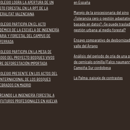
COLEGIO LOGRA LA APERTURA DE UN
en España
STO FORESTAL EN LA RPT DE LA
Manejo de la procesionaria del pino
ERALITAT VALENCIANA
¿Tolerancia cero o gestión adaptati
COLEGIO PARTICIPA EN EL ACTO
basada en datos? ¿Se puede traslad
DÉMICO DE LA ESCUELA DE INGENIERÍA
gestión urbana al medio forestal?
ARIA Y FORESTAL DEL CAMPUS DE
Ensayo comparativo de desbornizad
FERRADA
valle del Árrago
COLEGIO PARTICIPA EN LA MESA DE
Análisis del periodo de cría de una 
LOGO DEL PROYECTO BOSQUES VIVOS
de cernícalo primilla (Falco naumann
RE DEFORESTACIÓN IMPORTADA
Campiña Sur cordobesa
COLEGIO PRESENTE EN LOS ACTOS DEL
La Palma: paisaje de contrastes
 INTERNACIONAL DE LOS BOSQUES
EBRADOS EN MADRID
RCANDO LA INGENIERÍA FORESTAL A
 FUTUROS PROFESIONALES EN HUELVA