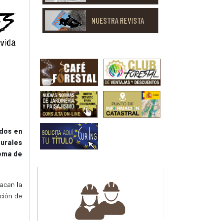
NUESTRA REVISTA
ados en
turales
lema de
acan la
ación de