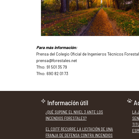
Para más información:
Prensa del Colegio Oficial de Ingenieros Técnicos Foresta
prensa@forestales.net
Tfno: 91 501 35 79
Tfno: 690 82 01 73
Información útil
Ac
¿QUÉ SUPONE EL NIVEL 3 ANTE LOS
LA 
INCENDIOS FORESTALES?
SEN
TIT
EL COITF RECURRE LA LICITACIÓN DE UNA
ESP
FRANJA DE DEFENSA CONTRA INCENDIOS