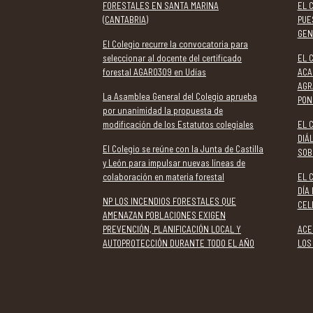
FORESTALES EN SANTA MARINA
EL 
(CANTABRIA)
PUE
GEN
El Colegio recurre la convocatoria para
seleccionar al docente del certificado
EL 
forestal AGAR0309 en Udías
ACA
AGR
La Asamblea General del Colegio aprueba
PON
por unanimidad la propuesta de
modificación de los Estatutos colegiales
EL 
DIÁ
El Colegio se reúne con la Junta de Castilla
SOB
y León para impulsar nuevas líneas de
colaboración en materia forestal
EL 
DÍA
NP LOS INCENDIOS FORESTALES QUE
CEL
AMENAZAN POBLACIONES EXIGEN
PREVENCIÓN, PLANIFICACIÓN LOCAL Y
ACE
AUTOPROTECCIÓN DURANTE TODO EL AÑO
LOS