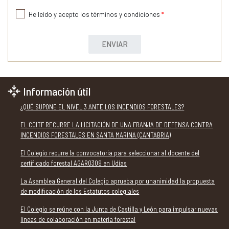
He leído y acepto los términos y condiciones
*
ENVIAR
Información útil
¿QUÉ SUPONE EL NIVEL 3 ANTE LOS INCENDIOS FORESTALES?
EL COITF RECURRE LA LICITACIÓN DE UNA FRANJA DE DEFENSA CONTRA
INCENDIOS FORESTALES EN SANTA MARINA (CANTABRIA)
El Colegio recurre la convocatoria para seleccionar al docente del
certificado forestal AGAR0309 en Udías
La Asamblea General del Colegio aprueba por unanimidad la propuesta
de modificación de los Estatutos colegiales
El Colegio se reúne con la Junta de Castilla y León para impulsar nuevas
líneas de colaboración en materia forestal