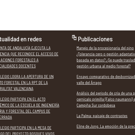
tualidad en redes
Publicaciones
UNTA DE ANDALUCÍA EJECUTA LA
Manejo de la procesionaria del pino
ENCIA QUE RECONOCE EL ACCESO DE
¿Tolerancia cero o gestión adaptati
LACIONES FORESTALES A
basada en datos? ¿Se puede traslad
CIALIDADES DOCENTES
gestión urbana al medio forestal?
OLEGIO LOGRA LA APERTURA DE UN
Ensayo comparativo de desbornizad
TO FORESTAL EN LA RPT DE LA
valle del Árrago
RALITAT VALENCIANA
Análisis del periodo de cría de una 
LEGIO PARTICIPA EN EL ACTO
cernícalo primilla (Falco naumanni) 
ÉMICO DE LA ESCUELA DE INGENIERÍA
Campiña Sur cordobesa
RIA Y FORESTAL DEL CAMPUS DE
La Palma: paisaje de contrastes
ERRADA
Eline de Jong. La emoción de la prec
LEGIO PARTICIPA EN LA MESA DE
OGO DEL PROYECTO BOSQUES VIVOS