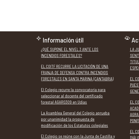
Información útil
Ac
¿QUÉ SUPONE EL NIVEL 3 ANTE LOS
LA J
INCENDIOS FORESTALES?
SENT
TITU
EL COITF RECURRE LA LICITACIÓN DE UNA
ESPE
FRANJA DE DEFENSA CONTRA INCENDIOS
FORESTALES EN SANTA MARINA (CANTABRIA)
EL C
PUES
El Colegio recurre la convocatoria para
GENE
seleccionar al docente del certificado
forestal AGAR0309 en Udías
EL CO
ACAD
La Asamblea General del Colegio aprueba
AGRA
por unanimidad la propuesta de
PONF
modificación de los Estatutos colegiales
EL CO
El Colegio se reúne con la Junta de Castilla y
DIÁL