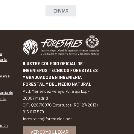
ENVIAR
va
ar la
ILUSTRE COLEGIO OFICIAL DE
INGENIEROS TÉCNICOS FORESTALES
o en el
Y GRADUADOS EN INGENIERÍA
FORESTAL Y DEL MEDIO NATURAL
Avd. Menéndez Pelayo 75, Bajo Izq. -
pareja de
28007 Madrid
en la
CIF: Q2871007G Estatutos (RD 127/2013)
915 013 579
forestales@forestales.net
isión
VER CÓMO LLEGAR