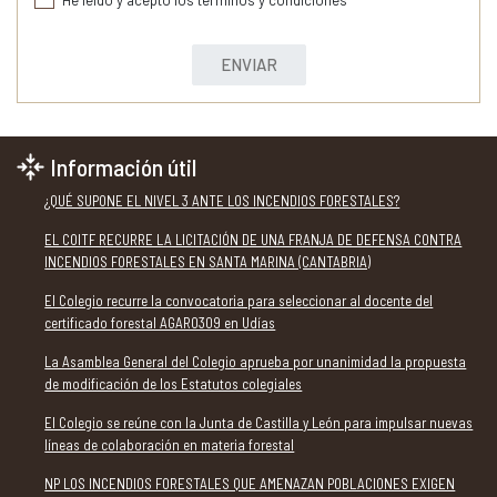
ENVIAR
Información útil
¿QUÉ SUPONE EL NIVEL 3 ANTE LOS INCENDIOS FORESTALES?
EL COITF RECURRE LA LICITACIÓN DE UNA FRANJA DE DEFENSA CONTRA
INCENDIOS FORESTALES EN SANTA MARINA (CANTABRIA)
El Colegio recurre la convocatoria para seleccionar al docente del
certificado forestal AGAR0309 en Udías
La Asamblea General del Colegio aprueba por unanimidad la propuesta
de modificación de los Estatutos colegiales
El Colegio se reúne con la Junta de Castilla y León para impulsar nuevas
líneas de colaboración en materia forestal
NP LOS INCENDIOS FORESTALES QUE AMENAZAN POBLACIONES EXIGEN