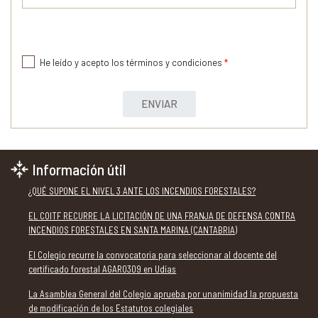
He leído y acepto los términos y condiciones
*
ENVIAR
Información útil
¿QUÉ SUPONE EL NIVEL 3 ANTE LOS INCENDIOS FORESTALES?
EL COITF RECURRE LA LICITACIÓN DE UNA FRANJA DE DEFENSA CONTRA
INCENDIOS FORESTALES EN SANTA MARINA (CANTABRIA)
El Colegio recurre la convocatoria para seleccionar al docente del
certificado forestal AGAR0309 en Udías
La Asamblea General del Colegio aprueba por unanimidad la propuesta
de modificación de los Estatutos colegiales