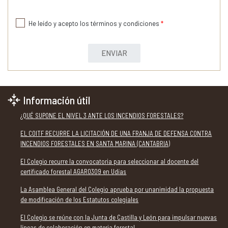
He leído y acepto los términos y condiciones
*
ENVIAR
Información útil
¿QUÉ SUPONE EL NIVEL 3 ANTE LOS INCENDIOS FORESTALES?
EL COITF RECURRE LA LICITACIÓN DE UNA FRANJA DE DEFENSA CONTRA
INCENDIOS FORESTALES EN SANTA MARINA (CANTABRIA)
El Colegio recurre la convocatoria para seleccionar al docente del
certificado forestal AGAR0309 en Udías
La Asamblea General del Colegio aprueba por unanimidad la propuesta
de modificación de los Estatutos colegiales
El Colegio se reúne con la Junta de Castilla y León para impulsar nuevas
líneas de colaboración en materia forestal