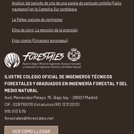
Análisis del periodo de cría de una pareja de cernícalo primilla (Falco
naumanni) en la Campiña Sur cordobesa
La Palma: paisaje de contrastes
Eline de Jong. La emoción de la precisión
Erizo común (Erinaceus europaeus)
ILUSTRE COLEGIO OFICIAL DE INGENIEROS TÉCNICOS
FORESTALES Y GRADUADOS EN INGENIERÍA FORESTAL Y DEL
MEDIO NATURAL
Avd. Menéndez Pelayo 75, Bajo Izq. - 28007 Madrid
CIF: Q2871007G Estatutos (RD 127/2013)
915 013 579
forestales@forestales.net
VER CÓMO LLEGAR