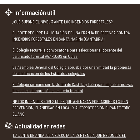
Información útil
¿QUÉ SUPONE EL NIVEL 3 ANTE LOS INCENDIOS FORESTALES?
EL COITF RECURRE LA LICITACIÓN DE UNA FRANJA DE DEFENSA CONTRA
INCENDIOS FORESTALES EN SANTA MARINA (CANTABRIA)
El Colegio recurre la convocatoria para seleccionar al docente del
certificado forestal AGAR0309 en Udías
La Asamblea General del Colegio aprueba por unanimidad la propuesta
de modificación de los Estatutos colegiales
El Colegio se reúne con la Junta de Castilla y León para impulsar nuevas
líneas de colaboración en materia forestal
NP LOS INCENDIOS FORESTALES QUE AMENAZAN POBLACIONES EXIGEN
PREVENCIÓN, PLANIFICACIÓN LOCAL Y AUTOPROTECCIÓN DURANTE TODO
EL AÑO
Actualidad en redes
LA JUNTA DE ANDALUCÍA EJECUTA LA SENTENCIA QUE RECONOCE EL