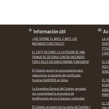
Información útil
Ac
¿QUÉ SUPONE EL NIVEL 3 ANTE LOS
LA J
INCENDIOS FORESTALES?
SENT
TITU
EL COITF RECURRE LA LICITACIÓN DE UNA
ESPE
FRANJA DE DEFENSA CONTRA INCENDIOS
FORESTALES EN SANTA MARINA (CANTABRIA)
EL C
PUES
El Colegio recurre la convocatoria para
GENE
seleccionar al docente del certificado
forestal AGAR0309 en Udías
EL CO
ACAD
La Asamblea General del Colegio aprueba
AGRA
por unanimidad la propuesta de
PONF
modificación de los Estatutos colegiales
EL CO
El Colegio se reúne con la Junta de Castilla y
DIÁL