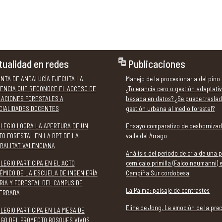
tualidad en redes
Publicaciones
UNTA DE ANDALUCÍA EJECUTA LA
Manejo de la procesionaria del pino
ENCIA QUE RECONOCE EL ACCESO DE
¿Tolerancia cero o gestión adaptati
LACIONES FORESTALES A
basada en datos? ¿Se puede traslad
CIALIDADES DOCENTES
gestión urbana al medio forestal?
OLEGIO LOGRA LA APERTURA DE UN
Ensayo comparativo de desbornizad
TO FORESTAL EN LA RPT DE LA
valle del Árrago
RALITAT VALENCIANA
Análisis del periodo de cría de una 
LEGIO PARTICIPA EN EL ACTO
cernícalo primilla (Falco naumanni) 
ÉMICO DE LA ESCUELA DE INGENIERÍA
Campiña Sur cordobesa
RIA Y FORESTAL DEL CAMPUS DE
La Palma: paisaje de contrastes
ERRADA
Eline de Jong. La emoción de la prec
LEGIO PARTICIPA EN LA MESA DE
OGO DEL PROYECTO BOSQUES VIVOS