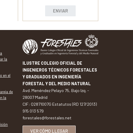
ENVIAR
va
ar la
ILUSTRE COLEGIO OFICIAL DE
INGENIEROS TÉCNICOS FORESTALES
o en el
Y GRADUADOS EN INGENIERÍA
FORESTAL Y DEL MEDIO NATURAL
Avd. Menéndez Pelayo 75, Bajo Izq. -
pareja de
28007 Madrid
en la
CIF: Q2871007G Estatutos (RD 127/2013)
915 013 579
forestales@forestales.net
isión
VER CÓMO LLEGAR