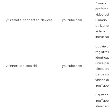
Almacena
preferen
video del
yt-remote-connected-devices
youtube.com
usuario
utilizand
videos
incrusta
Cookie q
registra
identica
única pa
yt.innertube::nextId
youtube.com
almacen
datos so
videos d
YouTube 
Utilizada
YouTube
almacen