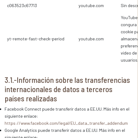
c063523c67713
youtube.com
Sin desc
YouTube
congura 
cookie p
yt-remote-fast-check-period
youtube.com
almacena
preferen
video de 
usuarios
3.1.-Información sobre las transferencias
internacionales de datos a terceros
países realizadas
Facebook Connect puede transferir datos a EE.UU. Más info en el
siguiente enlace:
https://www.facebook.com/legal/EU_data_transfer_addendum
Google Analytics puede transferir datos a EE.UU. Más info en el
siguiente enlace: