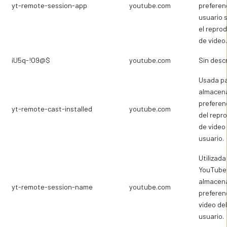
yt-remote-session-app
youtube.com
preferen
usuario 
el repro
de video.
iU5q-!O9@$
youtube.com
Sin desc
Usada p
almacena
preferen
yt-remote-cast-installed
youtube.com
del repr
de video
usuario.
Utilizada
YouTube
almacena
yt-remote-session-name
youtube.com
preferen
video del
usuario.