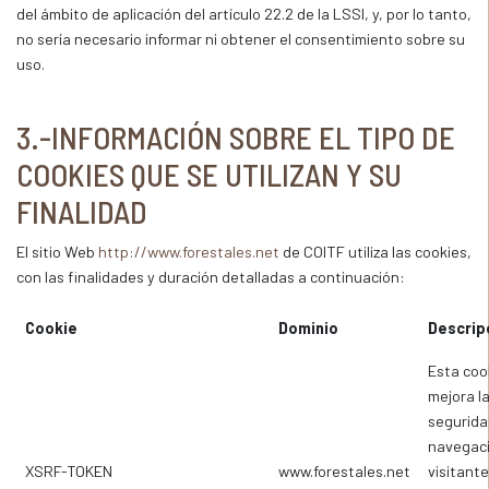
del ámbito de aplicación del artículo 22.2 de la LSSI, y, por lo tanto,
no sería necesario informar ni obtener el consentimiento sobre su
uso.
3.-INFORMACIÓN SOBRE EL TIPO DE
COOKIES QUE SE UTILIZAN Y SU
FINALIDAD
El sitio Web
http://www.forestales.net
de COITF utiliza las cookies,
con las finalidades y duración detalladas a continuación:
Cookie
Dominio
Descrip
Esta coo
mejora l
segurida
navegaci
XSRF-TOKEN
www.forestales.net
visitante