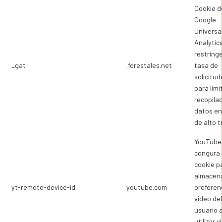
Cookie d
Google
Universa
Analytic
restringe
_gat
.forestales.net
tasa de
solicitud
para limi
recopila
datos en 
de alto t
YouTube
congura 
cookie p
almacena
yt-remote-device-id
youtube.com
preferen
video del
usuario a
utilizar 