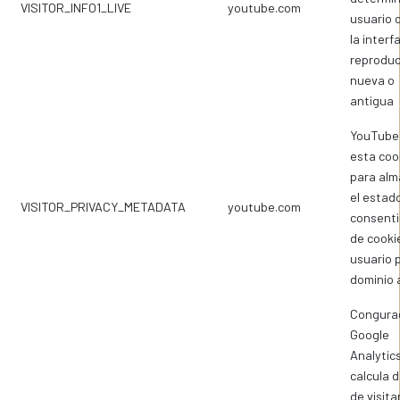
VISITOR_INFO1_LIVE
youtube.com
usuario 
la interf
reproduc
nueva o
antigua
YouTube 
esta coo
para alm
el estad
VISITOR_PRIVACY_METADATA
youtube.com
consent
de cooki
usuario p
dominio 
Congura
Google
Analytics
calcula 
de visita