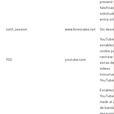
prevenir 
falsifica
solicitud
entre sit
coitf_session
www.forestales.net
Sin desc
YouTube
establec
cookie p
rastrear 
YSC
youtube.com
vistas d
videos
incrusta
YouTube
Establec
YouTube
medir el
de banda
determina