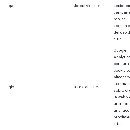
_ga
.forestales.net
sesiones
campaña
realiza
seguimi
del uso d
sitio.
Google
Analytic
congura 
cookie p
almacen
informac
_gid
forestales.net
sobre el
la web y 
un infor
analítico
rendimie
sitio.