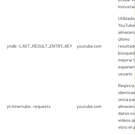
incrusta
Utilizada
YouTube
almacena
último
ytidb::LAST_RESULT_ENTRY_KEY
youtube.com
resultad
búsqued
mejorar l
experien
usuario.
Registra
identica
única pa
yt.innertube::requests
youtube.com
almacen
datos so
videos q
visto el 