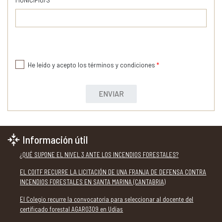
MUNICIPIO/S
*
He leído y acepto los términos y condiciones
*
ENVIAR
Información útil
¿QUÉ SUPONE EL NIVEL 3 ANTE LOS INCENDIOS FORESTALES?
EL COITF RECURRE LA LICITACIÓN DE UNA FRANJA DE DEFENSA CONTRA
INCENDIOS FORESTALES EN SANTA MARINA (CANTABRIA)
El Colegio recurre la convocatoria para seleccionar al docente del
certificado forestal AGAR0309 en Udías