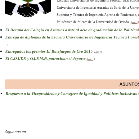
Escuelas Universitarias de Ingeniería Forestal. Más concr
Universitaria de Ingenierías Agrarias de
Soria de la Unive
Superior y Técnica de
Ingeniería Agraria de Ponferrada, 
Politécnica de Mieres de la Universidad de Oviedo.
[Leer +]
El Decano del Colegio en Asturias asiste al acto de graduación de la Politécn
Entrega de diplomas de la Escuela Universitaria de Ingeniería Técnica Forest
+]
Entregados los premios El Batefuegos de Oro 2015
[Leer +]
El C.O.I.T.F. y G.I.F.M.N. patrocinan el deporte
[Leer +]
ASUNTOS
Respuesta a la Vicepresidenta y Consejera de Igualdad y Políticas Inclusivas
Siguenos en
: