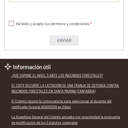
He leído y acepto los términos y condiciones
*
ENVIAR
Información útil
¿QUÉ SUPONE EL NIVEL 3 ANTE LOS INCENDIOS FORESTALES?
EL COITF RECURRE LA LICITACIÓN DE UNA FRANJA DE DEFENSA CONTRA
INCENDIOS FORESTALES EN SANTA MARINA (CANTABRIA)
El Colegio recurre la convocatoria para seleccionar al docente del
certificado forestal AGAR0309 en Udías
La Asamblea General del Colegio aprueba por unanimidad la propuesta
de modificación de los Estatutos colegiales