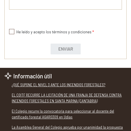
He leído y acepto los términos y condiciones
*
ENVIAR
Información útil
¿QUÉ SUPONE EL NIVEL 3 ANTE LOS INCENDIOS FORESTALES?
EL COITF RECURRE LA LICITACIÓN DE UNA FRANJA DE DEFENSA CONTRA
INCENDIOS FORESTALES EN SANTA MARINA (CANTABRIA)
El Colegio recurre la convocatoria para seleccionar al docente del
certificado forestal AGAR0309 en Udías
La Asamblea General del Colegio aprueba por unanimidad la propuesta