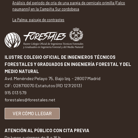
Análisis del periodo de cría de una pareja de cernícalo primilla (Falco
naumanni) en la Campiña Sur cordobesa
La Palma: paisaje de contrastes
ILUSTRE COLEGIO OFICIAL DE INGENIEROS TÉCNICOS
FORESTALES Y GRADUADOS EN INGENIERÍA FORESTAL Y DEL
MEDIO NATURAL
Avd. Menéndez Pelayo 75, Bajo Izq. - 28007 Madrid
CIF: Q2871007G Estatutos (RD 127/2013)
915 013 579
forestales@forestales.net
VER CÓMO LLEGAR
ATENCIÓN AL PÚBLICO CON CITA PREVIA
De lunes a viernes de 8 a 16 h.