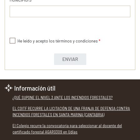
He leído y acepto los términos y condiciones
*
ENVIAR
Información útil
¿QUÉ SUPONE EL NIVEL 3 ANTE LOS INCENDIOS FORESTALES?
EL COITF RECURRE LA LICITACIÓN DE UNA FRANJA DE DEFENSA CONTRA
INCENDIOS FORESTALES EN SANTA MARINA (CANTABRIA)
El Colegio recurre la convocatoria para seleccionar al docente del
certificado forestal AGAR0309 en Udías