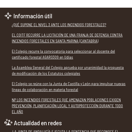
Información útil
¿QUÉ SUPONE EL NIVEL 3 ANTE LOS INCENDIOS FORESTALES?
EL COITF RECURRE LA LICITACIÓN DE UNA FRANJA DE DEFENSA CONTRA
INCENDIOS FORESTALES EN SANTA MARINA (CANTABRIA)
El Colegio recurre la convocatoria para seleccionar al docente del
certificado forestal AGAR0309 en Udías
La Asamblea General del Colegio aprueba por unanimidad la propuesta
de modificación de los Estatutos colegiales
El Colegio se reúne con la Junta de Castilla y León para impulsar nuevas
líneas de colaboración en materia forestal
NP LOS INCENDIOS FORESTALES QUE AMENAZAN POBLACIONES EXIGEN
PREVENCIÓN, PLANIFICACIÓN LOCAL Y AUTOPROTECCIÓN DURANTE TODO
EL AÑO
Actualidad en redes
LA JUNTA DE ANDALUCÍA EJECUTA LA SENTENCIA QUE RECONOCE EL