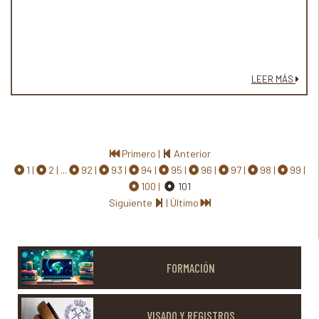
LEER MÁS
Primero
|
Anterior
1
2
...
92
93
94
95
96
97
98
99
100
101
Siguiente
|
Último
FORMACIÓN
VISADO Y REGISTROS