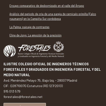
Ensayo comparativo de desbornizado en el valle del Árrago
Análisis del periodo de cría de una pareja de cernícalo primilla (Falco
naumanni) en la Campiña Sur cordobesa
La Palma: paisaje de contrastes
Eline de Jong. La emoción de la precisión
ILUSTRE COLEGIO OFICIAL DE INGENIEROS TÉCNICOS
FORESTALES Y GRADUADOS EN INGENIERÍA FORESTAL Y DEL
MEDIO NATURAL
Avd. Menéndez Pelayo 75, Bajo Izq. - 28007 Madrid
CIF: Q2871007G Estatutos (RD 127/2013)
915 013 579
forestales@forestales.net