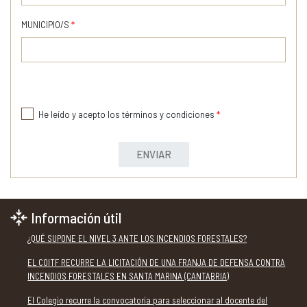
MUNICIPIO/S
*
He leído y acepto los términos y condiciones
*
ENVIAR
Información útil
¿QUÉ SUPONE EL NIVEL 3 ANTE LOS INCENDIOS FORESTALES?
EL COITF RECURRE LA LICITACIÓN DE UNA FRANJA DE DEFENSA CONTRA
INCENDIOS FORESTALES EN SANTA MARINA (CANTABRIA)
El Colegio recurre la convocatoria para seleccionar al docente del