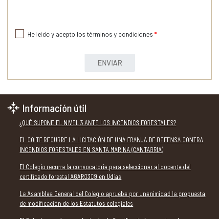
He leído y acepto los términos y condiciones
*
ENVIAR
Información útil
¿QUÉ SUPONE EL NIVEL 3 ANTE LOS INCENDIOS FORESTALES?
EL COITF RECURRE LA LICITACIÓN DE UNA FRANJA DE DEFENSA CONTRA
INCENDIOS FORESTALES EN SANTA MARINA (CANTABRIA)
El Colegio recurre la convocatoria para seleccionar al docente del
certificado forestal AGAR0309 en Udías
La Asamblea General del Colegio aprueba por unanimidad la propuesta
de modificación de los Estatutos colegiales