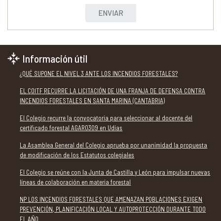
ENVIAR
Información útil
¿QUÉ SUPONE EL NIVEL 3 ANTE LOS INCENDIOS FORESTALES?
EL COITF RECURRE LA LICITACIÓN DE UNA FRANJA DE DEFENSA CONTRA
INCENDIOS FORESTALES EN SANTA MARINA (CANTABRIA)
El Colegio recurre la convocatoria para seleccionar al docente del
certificado forestal AGAR0309 en Udías
La Asamblea General del Colegio aprueba por unanimidad la propuesta
de modificación de los Estatutos colegiales
El Colegio se reúne con la Junta de Castilla y León para impulsar nuevas
líneas de colaboración en materia forestal
NP LOS INCENDIOS FORESTALES QUE AMENAZAN POBLACIONES EXIGEN
PREVENCIÓN, PLANIFICACIÓN LOCAL Y AUTOPROTECCIÓN DURANTE TODO
EL AÑO