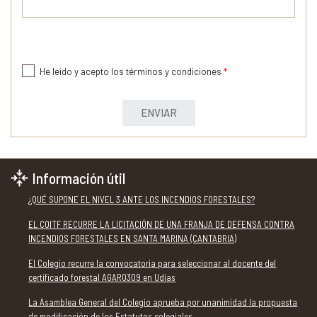
He leído y acepto los términos y condiciones
*
ENVIAR
Información útil
¿QUÉ SUPONE EL NIVEL 3 ANTE LOS INCENDIOS FORESTALES?
EL COITF RECURRE LA LICITACIÓN DE UNA FRANJA DE DEFENSA CONTRA
INCENDIOS FORESTALES EN SANTA MARINA (CANTABRIA)
El Colegio recurre la convocatoria para seleccionar al docente del
certificado forestal AGAR0309 en Udías
La Asamblea General del Colegio aprueba por unanimidad la propuesta
de modificación de los Estatutos colegiales