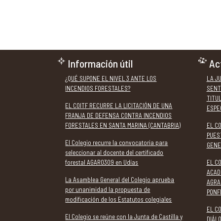
Información útil
Ac
¿QUÉ SUPONE EL NIVEL 3 ANTE LOS
LA J
INCENDIOS FORESTALES?
SENT
TITU
EL COITF RECURRE LA LICITACIÓN DE UNA
ESPE
FRANJA DE DEFENSA CONTRA INCENDIOS
FORESTALES EN SANTA MARINA (CANTABRIA)
EL C
PUES
El Colegio recurre la convocatoria para
GENE
seleccionar al docente del certificado
forestal AGAR0309 en Udías
EL CO
ACAD
La Asamblea General del Colegio aprueba
AGRA
por unanimidad la propuesta de
PONF
modificación de los Estatutos colegiales
EL CO
El Colegio se reúne con la Junta de Castilla y
DIÁL