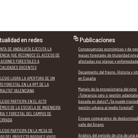
tualidad en redes
Publicaciones
UNTA DE ANDALUCÍA EJECUTA LA
Consecuencias económicas y de ges
ENCIA QUE RECONOCE EL ACCESO DE
masas forestales de titularidad pri
LACIONES FORESTALES A
afectadas por plagas y enfermedad
CIALIDADES DOCENTES
Decaimiento del fresno. Historia y si
OLEGIO LOGRA LA APERTURA DE UN
en España
TO FORESTAL EN LA RPT DE LA
Manejo de la procesionaria del pino
RALITAT VALENCIANA
¿Tolerancia cero o gestión adaptati
LEGIO PARTICIPA EN EL ACTO
basada en datos? ¿Se puede traslad
ÉMICO DE LA ESCUELA DE INGENIERÍA
gestión urbana al medio forestal?
RIA Y FORESTAL DEL CAMPUS DE
Ensayo comparativo de desbornizad
ERRADA
valle del Árrago
LEGIO PARTICIPA EN LA MESA DE
Análisis del periodo de cría de una 
OGO DEL PROYECTO BOSQUES VIVOS