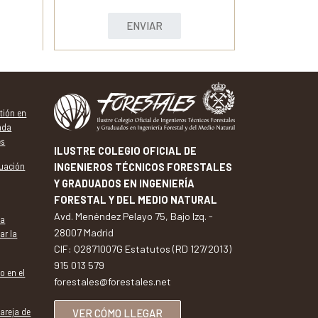
ENVIAR
tión en
vada
es
ILUSTRE COLEGIO OFICIAL DE
tuación
INGENIEROS TÉCNICOS FORESTALES
Y GRADUADOS EN INGENIERÍA
FORESTAL Y DEL MEDIO NATURAL
Avd. Menéndez Pelayo 75, Bajo Izq. -
va
28007 Madrid
ar la
CIF: Q2871007G Estatutos (RD 127/2013)
915 013 579
o en el
forestales@forestales.net
pareja de
VER CÓMO LLEGAR