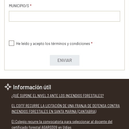
MUNICIPIO/S
*
He leído y acepto los términos y condiciones
*
ENVIAR
Información útil
¿QUÉ SUPONE EL NIVEL 3 ANTE LOS INCENDIOS FORESTALES?
EL COITF RECURRE LA LICITACIÓN DE UNA FRANJA DE DEFENSA CONTRA
INCENDIOS FORESTALES EN SANTA MARINA (CANTABRIA)
El Colegio recurre la convocatoria para seleccionar al docente del
certificado forestal AGAR0309 en Udías