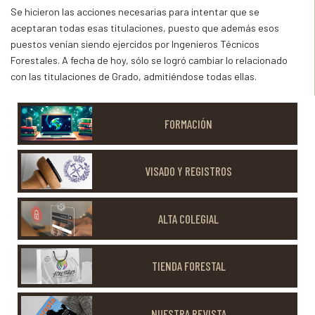
Se hicieron las acciones necesarias para intentar que se
aceptaran todas esas titulaciones, puesto que además esos
puestos venían siendo ejercidos por Ingenieros Técnicos
Forestales. A fecha de hoy, sólo se logró cambiar lo relacionado
con las titulaciones de Grado, admitiéndose todas ellas.
FORMACIÓN
VISADO Y REGISTROS
ALTA COLEGIAL
TIENDA FORESTAL
NUESTRA REVISTA