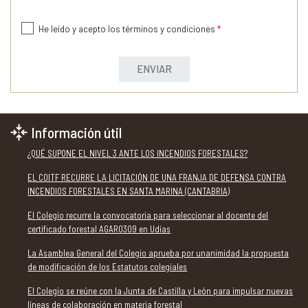
He leído y acepto los términos y condiciones
*
ENVIAR
Información útil
¿QUÉ SUPONE EL NIVEL 3 ANTE LOS INCENDIOS FORESTALES?
EL COITF RECURRE LA LICITACIÓN DE UNA FRANJA DE DEFENSA CONTRA
INCENDIOS FORESTALES EN SANTA MARINA (CANTABRIA)
El Colegio recurre la convocatoria para seleccionar al docente del
certificado forestal AGAR0309 en Udías
La Asamblea General del Colegio aprueba por unanimidad la propuesta
de modificación de los Estatutos colegiales
El Colegio se reúne con la Junta de Castilla y León para impulsar nuevas
líneas de colaboración en materia forestal