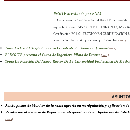
INGITE acreditado por ENAC
El Organismo de Certificación del INGITE ha obtenido la
según la Norma UNE-EN ISO/IEC 17024:2012, Nº de Acr
Certificación EC1-01 TÉCNICO EN CERTIFICACIÓN E
acreditación de España para estos profesionales.
[Leer +]
Jordi Ludevid I Anglada, nuevo Presidente de Unión Profesional
[Leer +]
El INGITE presenta el Curso de Ingeniero Piloto de Drones
[Leer +]
Toma De Posesión Del Nuevo Rector De La Universidad Politécnica De Madri
ASUNTOS
Juicio plazas de Monitor de la rama agraria en manipulación y aplicación de
Resolución al Recurso de Reposición interpuesto ante la Diputación de Toledo
[Leer +]