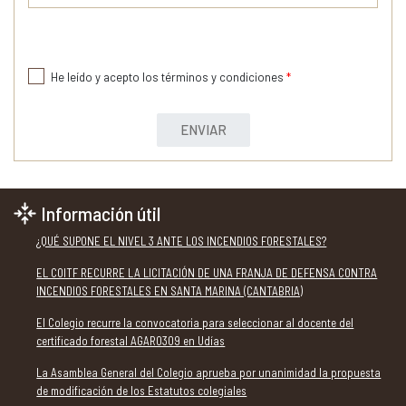
He leído y acepto los términos y condiciones
*
ENVIAR
Información útil
¿QUÉ SUPONE EL NIVEL 3 ANTE LOS INCENDIOS FORESTALES?
EL COITF RECURRE LA LICITACIÓN DE UNA FRANJA DE DEFENSA CONTRA
INCENDIOS FORESTALES EN SANTA MARINA (CANTABRIA)
El Colegio recurre la convocatoria para seleccionar al docente del
certificado forestal AGAR0309 en Udías
La Asamblea General del Colegio aprueba por unanimidad la propuesta
de modificación de los Estatutos colegiales