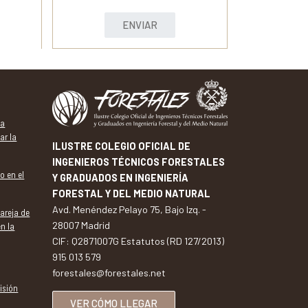
ENVIAR
va
ar la
ILUSTRE COLEGIO OFICIAL DE
INGENIEROS TÉCNICOS FORESTALES
o en el
Y GRADUADOS EN INGENIERÍA
FORESTAL Y DEL MEDIO NATURAL
Avd. Menéndez Pelayo 75, Bajo Izq. -
pareja de
28007 Madrid
en la
CIF: Q2871007G Estatutos (RD 127/2013)
915 013 579
forestales@forestales.net
isión
VER CÓMO LLEGAR