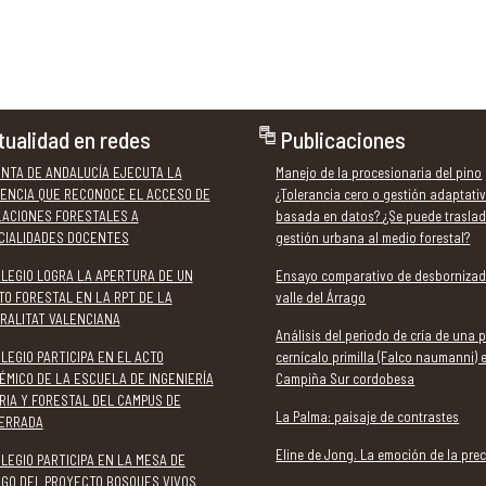
tualidad en redes
Publicaciones
UNTA DE ANDALUCÍA EJECUTA LA
Manejo de la procesionaria del pino
ENCIA QUE RECONOCE EL ACCESO DE
¿Tolerancia cero o gestión adaptati
LACIONES FORESTALES A
basada en datos? ¿Se puede traslad
CIALIDADES DOCENTES
gestión urbana al medio forestal?
OLEGIO LOGRA LA APERTURA DE UN
Ensayo comparativo de desbornizad
TO FORESTAL EN LA RPT DE LA
valle del Árrago
RALITAT VALENCIANA
Análisis del periodo de cría de una 
LEGIO PARTICIPA EN EL ACTO
cernícalo primilla (Falco naumanni) 
ÉMICO DE LA ESCUELA DE INGENIERÍA
Campiña Sur cordobesa
RIA Y FORESTAL DEL CAMPUS DE
La Palma: paisaje de contrastes
ERRADA
Eline de Jong. La emoción de la prec
LEGIO PARTICIPA EN LA MESA DE
OGO DEL PROYECTO BOSQUES VIVOS