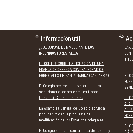
Información útil
Ac
¿QUÉ SUPONE EL NIVEL 3 ANTE LOS
LA J
INCENDIOS FORESTALES?
SENT
TITU
EL COITF RECURRE LA LICITACIÓN DE UNA
ESPE
FRANJA DE DEFENSA CONTRA INCENDIOS
FORESTALES EN SANTA MARINA (CANTABRIA)
EL C
PUES
El Colegio recurre la convocatoria para
GENE
seleccionar al docente del certificado
forestal AGAR0309 en Udías
EL CO
ACAD
La Asamblea General del Colegio aprueba
AGRA
por unanimidad la propuesta de
PONF
modificación de los Estatutos colegiales
EL CO
El Colegio se reúne con la Junta de Castilla y
DIÁL