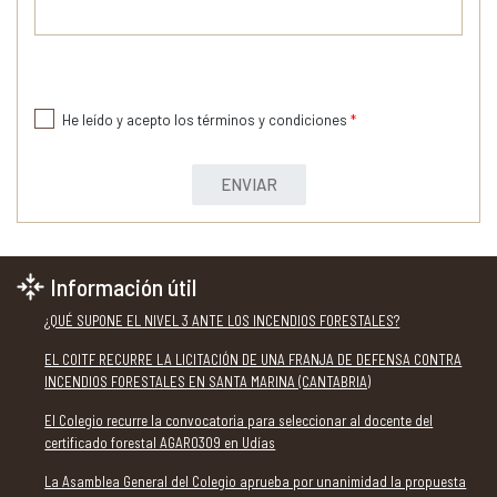
He leído y acepto los términos y condiciones
*
ENVIAR
Información útil
¿QUÉ SUPONE EL NIVEL 3 ANTE LOS INCENDIOS FORESTALES?
EL COITF RECURRE LA LICITACIÓN DE UNA FRANJA DE DEFENSA CONTRA
INCENDIOS FORESTALES EN SANTA MARINA (CANTABRIA)
El Colegio recurre la convocatoria para seleccionar al docente del
certificado forestal AGAR0309 en Udías
La Asamblea General del Colegio aprueba por unanimidad la propuesta