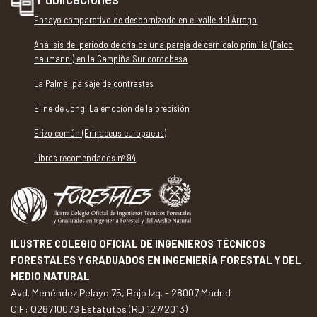
Ensayo comparativo de desbornizado en el valle del Árrago
Análisis del periodo de cría de una pareja de cernícalo primilla (Falco
naumanni) en la Campiña Sur cordobesa
La Palma: paisaje de contrastes
Eline de Jong. La emoción de la precisión
Erizo común (Erinaceus europaeus)
Libros recomendados nº 94
ILUSTRE COLEGIO OFICIAL DE INGENIEROS TÉCNICOS
FORESTALES Y GRADUADOS EN INGENIERÍA FORESTAL Y DEL
MEDIO NATURAL
Avd. Menéndez Pelayo 75, Bajo Izq. - 28007 Madrid
CIF: Q2871007G Estatutos (RD 127/2013)