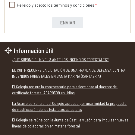
He leído y acepto los términos y condiciones
*
ENVIAR
Información útil
¿QUÉ SUPONE EL NIVEL 3 ANTE LOS INCENDIOS FORESTALES?
EL COITF RECURRE LA LICITACIÓN DE UNA FRANJA DE DEFENSA CONTRA
INCENDIOS FORESTALES EN SANTA MARINA (CANTABRIA)
El Colegio recurre la convocatoria para seleccionar al docente del
certificado forestal AGAR0309 en Udías
La Asamblea General del Colegio aprueba por unanimidad la propuesta
de modificación de los Estatutos colegiales
El Colegio se reúne con la Junta de Castilla y León para impulsar nuevas
líneas de colaboración en materia forestal