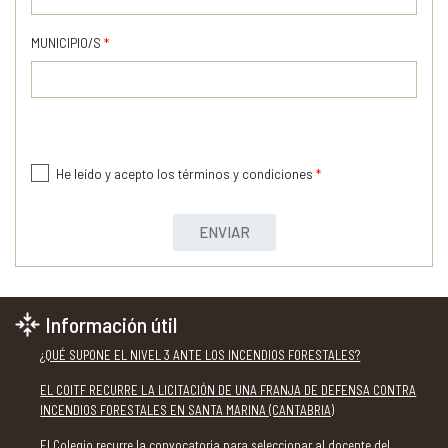
MUNICIPIO/S
*
He leído y acepto los términos y condiciones
*
ENVIAR
Información útil
¿QUÉ SUPONE EL NIVEL 3 ANTE LOS INCENDIOS FORESTALES?
EL COITF RECURRE LA LICITACIÓN DE UNA FRANJA DE DEFENSA CONTRA
INCENDIOS FORESTALES EN SANTA MARINA (CANTABRIA)
El Colegio recurre la convocatoria para seleccionar al docente del