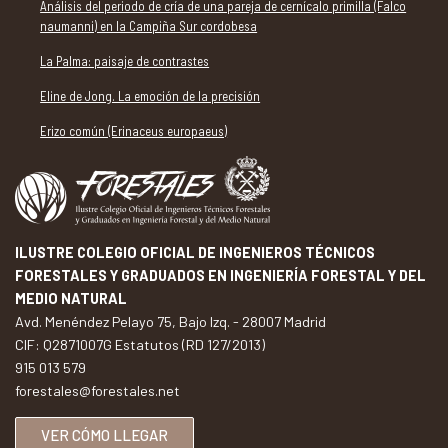
Análisis del periodo de cría de una pareja de cernícalo primilla (Falco
naumanni) en la Campiña Sur cordobesa
La Palma: paisaje de contrastes
Eline de Jong. La emoción de la precisión
Erizo común (Erinaceus europaeus)
ILUSTRE COLEGIO OFICIAL DE INGENIEROS TÉCNICOS
FORESTALES Y GRADUADOS EN INGENIERÍA FORESTAL Y DEL
MEDIO NATURAL
Avd. Menéndez Pelayo 75, Bajo Izq. - 28007 Madrid
CIF: Q2871007G Estatutos (RD 127/2013)
915 013 579
forestales@forestales.net
VER CÓMO LLEGAR