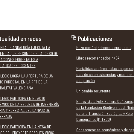
tualidad en redes
Publicaciones
UNTA DE ANDALUCÍA EJECUTA LA
Erizo común (Erinaceus europaeus)
ENCIA QUE RECONOCE EL ACCESO DE
Libros recomendados nº 94
LACIONES FORESTALES A
CIALIDADES DOCENTES
Mortalidad arbórea inducida por seq
olas de calor: evidencias y medidas
OLEGIO LOGRA LA APERTURA DE UN
adaptación
TO FORESTAL EN LA RPT DE LA
RALITAT VALENCIANA
Un cambio recurrente
LEGIO PARTICIPA EN EL ACTO
Entrevista a Félix Romero Cañizares,
ÉMICO DE LA ESCUELA DE INGENIERÍA
de la Fundación Biodiversidad. Minis
RIA Y FORESTAL DEL CAMPUS DE
para la Transición Ecológica y Reto
ERRADA
Demográfico (MITECO)
LEGIO PARTICIPA EN LA MESA DE
Consecuencias económicas y de ges
OGO DEL PROYECTO BOSQUES VIVOS