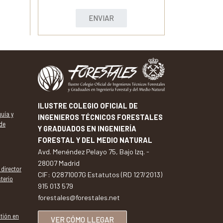
ENVIAR
ILUSTRE COLEGIO OFICIAL DE
uía y
INGENIEROS TÉCNICOS FORESTALES
 de
Y GRADUADOS EN INGENIERÍA
FORESTAL Y DEL MEDIO NATURAL
Avd. Menéndez Pelayo 75, Bajo Izq. -
28007 Madrid
 director
CIF: Q2871007G Estatutos (RD 127/2013)
terio
915 013 579
forestales@forestales.net
tión en
VER CÓMO LLEGAR