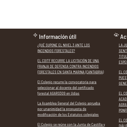
Información útil
Ac
¿QUÉ SUPONE EL NIVEL 3 ANTE LOS
LA J
INCENDIOS FORESTALES?
SENT
TITU
EL COITF RECURRE LA LICITACIÓN DE UNA
ESPE
FRANJA DE DEFENSA CONTRA INCENDIOS
FORESTALES EN SANTA MARINA (CANTABRIA)
EL C
PUES
El Colegio recurre la convocatoria para
GENE
seleccionar al docente del certificado
forestal AGAR0309 en Udías
EL CO
ACAD
La Asamblea General del Colegio aprueba
AGRA
por unanimidad la propuesta de
PONF
modificación de los Estatutos colegiales
EL CO
El Colegio se reúne con la Junta de Castilla y
DIÁL