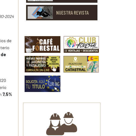
NUESTRA REVISTA
RO-2024
dios de
sterio
 de
.020
erio
n
7,5%