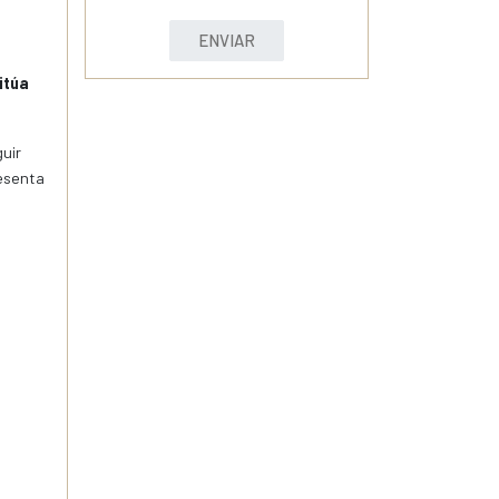
ENVIAR
itúa
guir
resenta