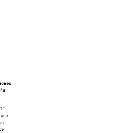
ciones
aña
.
ITE
, que
ión
 de