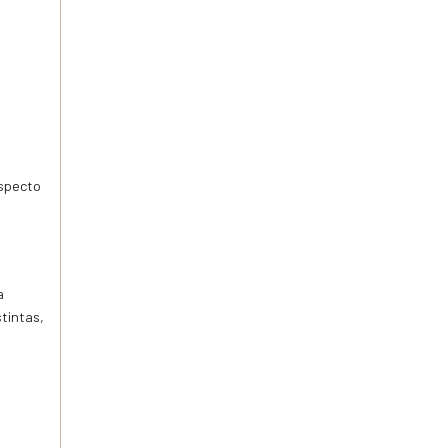
especto
a
tintas,
n