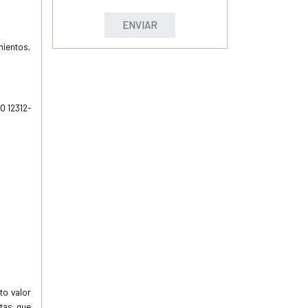
ENVIAR
mientos,
O 12312-
to valor
ctas que