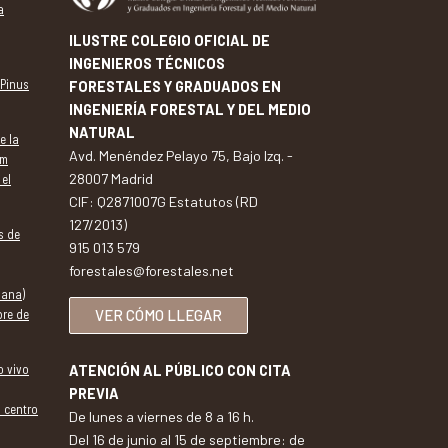
a
ILUSTRE COLEGIO OFICIAL DE
INGENIEROS TÉCNICOS
 Pinus
FORESTALES Y GRADUADOS EN
INGENIERÍA FORESTAL Y DEL MEDIO
NATURAL
e la
Avd. Menéndez Pelayo 75, Bajo Izq. -
um
28007 Madrid
 el
CIF: Q2871007G Estatutos (RD
127/2013)
s de
915 013 579
forestales@forestales.net
dana)
VER CÓMO LLEGAR
bre de
o vivo
ATENCIÓN AL PÚBLICO CON CITA
PREVIA
l centro
De lunes a viernes de 8 a 16 h.
Del 16 de junio al 15 de septiembre: de