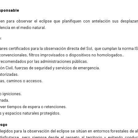
sponsable
n para observar el eclipse que planifiquen con antelación sus desplaza
encia en el medio natural.
a:
lares certificados para la observación directa del Sol, que cumplan la norma IS
 convencionales, filtros improvisados o dispositivos no homologados..
 recomendados por las administraciones públicas.
n Civil, fuerzas de seguridad y servicios de emergencia.
utorizadas.
tas, caminos o accesos.
o igniciones.
nada.
rever tiempos de espera o retenciones.
s y espacios naturales protegidos.
esgo
gidos para la observación del eclipse se sitúan en entornos forestales de al
disfrutarse, pero siempre desde el respeto al territorio y evitando condu