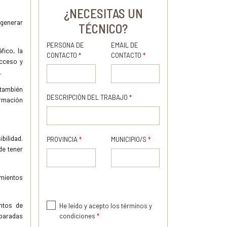
¿NECESITAS UN
 generar
TÉCNICO?
PERSONA DE
EMAIL DE
fico, la
CONTACTO
*
CONTACTO
*
acceso y
.
 también
DESCRIPCIÓN DEL TRABAJO
*
ormación
bilidad.
PROVINCIA
*
MUNICIPIO/S
*
de tener
mientos
untos de
He leído y acepto los términos y
condiciones
*
eparadas