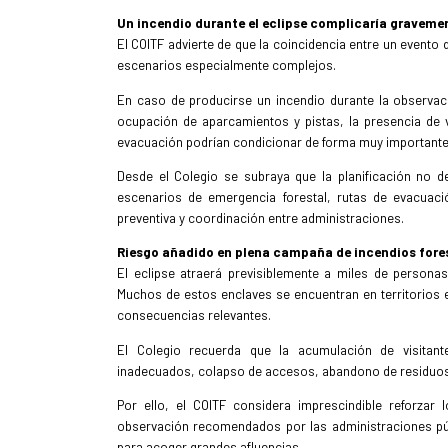
Un incendio durante el eclipse complicaría graveme
El COITF advierte de que la coincidencia entre un evento 
escenarios especialmente complejos.
En caso de producirse un incendio durante la observació
ocupación de aparcamientos y pistas, la presencia de vi
evacuación podrían condicionar de forma muy importante l
Desde el Colegio se subraya que la planificación no d
escenarios de emergencia forestal, rutas de evacuaci
preventiva y coordinación entre administraciones.
Riesgo añadido en plena campaña de incendios fore
El eclipse atraerá previsiblemente a miles de personas
Muchos de estos enclaves se encuentran en territorios 
consecuencias relevantes.
El Colegio recuerda que la acumulación de visitan
inadecuados, colapso de accesos, abandono de residuos 
Por ello, el COITF considera imprescindible reforzar
observación recomendados por las administraciones pú
para acoger grandes afluencias.