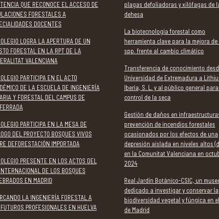
TENCIA QUE RECONOCE EL ACCESO DE
plagas defoliadoras y xilófagas de l
ULACIONES FORESTALES A
dehesa
ECIALIDADES DOCENTES
La biotecnología forestal como
COLEGIO LOGRA LA APERTURA DE UN
herramienta clave para la mejora de
STO FORESTAL EN LA RPT DE LA
spp. frente al cambio climático
ERALITAT VALENCIANA
Transferencia de conocimiento desd
COLEGIO PARTICIPA EN EL ACTO
Universidad de Extremadura a Lithi
DÉMICO DE LA ESCUELA DE INGENIERÍA
Iberia, S. L. y al público general para
ARIA Y FORESTAL DEL CAMPUS DE
control de la seca
FERRADA
Gestión de daños en infraestructura
COLEGIO PARTICIPA EN LA MESA DE
prevención de incendios forestales
LOGO DEL PROYECTO BOSQUES VIVOS
ocasionados por los efectos de una
RE DEFORESTACIÓN IMPORTADA
depresión aislada en niveles altos (
en la Comunitat Valenciana en octu
COLEGIO PRESENTE EN LOS ACTOS DEL
2024
 INTERNACIONAL DE LOS BOSQUES
EBRADOS EN MADRID
Real Jardín Botánico-CSIC, un muse
dedicado a investigar y conservar la
RCANDO LA INGENIERÍA FORESTAL A
biodiversidad vegetal y fúngica en e
 FUTUROS PROFESIONALES EN HUELVA
de Madrid