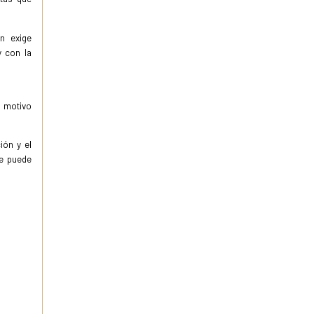
n exige
y con la
n motivo
ión y el
te puede