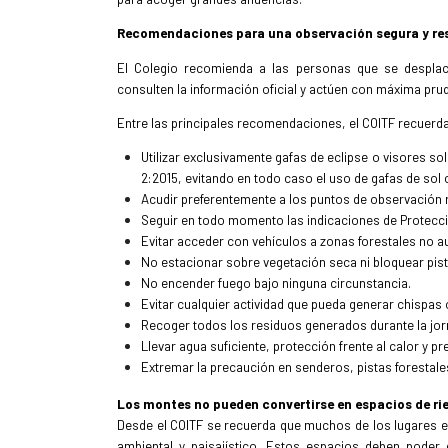
Recomendaciones para una observación segura y re
El Colegio recomienda a las personas que se desplace
consulten la información oficial y actúen con máxima prud
Entre las principales recomendaciones, el COITF recuerd
Utilizar exclusivamente gafas de eclipse o visores so
2:2015, evitando en todo caso el uso de gafas de sol
Acudir preferentemente a los puntos de observación
Seguir en todo momento las indicaciones de Protecció
Evitar acceder con vehículos a zonas forestales no a
No estacionar sobre vegetación seca ni bloquear pis
No encender fuego bajo ninguna circunstancia.
Evitar cualquier actividad que pueda generar chispas 
Recoger todos los residuos generados durante la jor
Llevar agua suficiente, protección frente al calor y p
Extremar la precaución en senderos, pistas forestale
Los montes no pueden convertirse en espacios de ri
Desde el COITF se recuerda que muchos de los lugares ele
ambiental y paisajístico. Estos espacios deben poder 