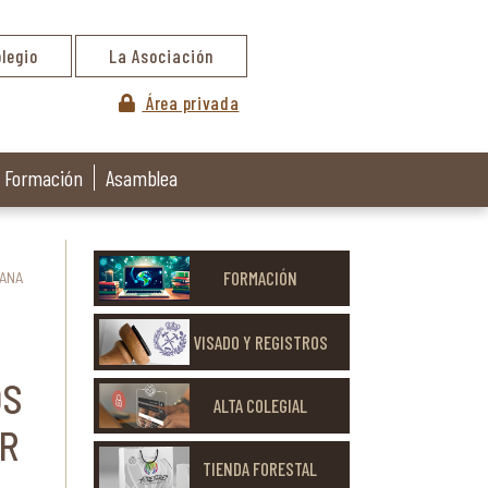
olegio
La Asociación
Área privada
Formación
Asamblea
FORMACIÓN
MANA
VISADO Y REGISTROS
OS
ALTA COLEGIAL
R
TIENDA FORESTAL