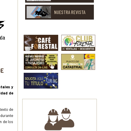
NUESTRA REVISTA
DE
stales y
idad de
texto de
 durante
n de los