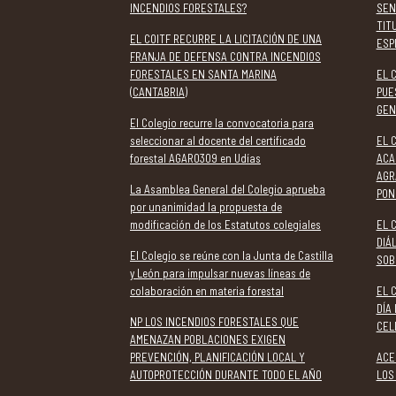
INCENDIOS FORESTALES?
SEN
TIT
EL COITF RECURRE LA LICITACIÓN DE UNA
ESP
FRANJA DE DEFENSA CONTRA INCENDIOS
FORESTALES EN SANTA MARINA
EL 
(CANTABRIA)
PUE
GEN
El Colegio recurre la convocatoria para
seleccionar al docente del certificado
EL 
forestal AGAR0309 en Udías
ACA
AGR
La Asamblea General del Colegio aprueba
PON
por unanimidad la propuesta de
modificación de los Estatutos colegiales
EL 
DIÁ
El Colegio se reúne con la Junta de Castilla
SOB
y León para impulsar nuevas líneas de
colaboración en materia forestal
EL 
DÍA
NP LOS INCENDIOS FORESTALES QUE
CEL
AMENAZAN POBLACIONES EXIGEN
PREVENCIÓN, PLANIFICACIÓN LOCAL Y
ACE
AUTOPROTECCIÓN DURANTE TODO EL AÑO
LOS