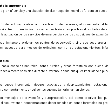
nte la emergencia
de gran afluencia y una situación de alto riesgo de incendios forestales puede
n del eclipse, la elevada concentración de personas, el incremento del trá
sitantes no familiarizados con el territorio y las posibles dificultades de 
a actuación de los servicios de emergencia y de los dispositivos de extinción
ebe limitarse a ordenar los puntos de observación, sino que debe prever
ón, accesos para medios de extinción, control de estacionamientos, inf
stales
 hacia espacios naturales, zonas rurales y áreas forestales con buena visi
especialmente sensibles durante el verano, donde cualquier imprudencia pue
tes puede incrementar riesgos asociados a desplazamientos, estaciona
o comportamientos negligentes que puedan originar igniciones.
 los mensajes de prevención y autoprotección, así como priorizar los p
blicas, evitando concentraciones desordenadas en zonas forestales no pr