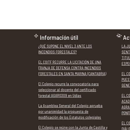
Información útil
Ac
¿QUÉ SUPONE EL NIVEL 3 ANTE LOS
LA J
INCENDIOS FORESTALES?
SENT
TITU
EL COITF RECURRE LA LICITACIÓN DE UNA
ESPE
FRANJA DE DEFENSA CONTRA INCENDIOS
FORESTALES EN SANTA MARINA (CANTABRIA)
EL C
PUES
El Colegio recurre la convocatoria para
GENE
seleccionar al docente del certificado
forestal AGAR0309 en Udías
EL CO
ACAD
La Asamblea General del Colegio aprueba
AGRA
por unanimidad la propuesta de
PONF
modificación de los Estatutos colegiales
EL CO
El Colegio se reúne con la Junta de Castilla y
DIÁL