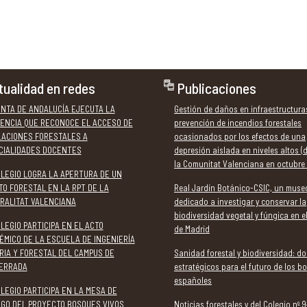
tualidad en redes
Publicaciones
UNTA DE ANDALUCÍA EJECUTA LA
Gestión de daños en infraestructura
ENCIA QUE RECONOCE EL ACCESO DE
prevención de incendios forestales
LACIONES FORESTALES A
ocasionados por los efectos de una
CIALIDADES DOCENTES
depresión aislada en niveles altos (
la Comunitat Valenciana en octubre
OLEGIO LOGRA LA APERTURA DE UN
TO FORESTAL EN LA RPT DE LA
Real Jardín Botánico-CSIC, un muse
RALITAT VALENCIANA
dedicado a investigar y conservar la
biodiversidad vegetal y fúngica en e
LEGIO PARTICIPA EN EL ACTO
de Madrid
ÉMICO DE LA ESCUELA DE INGENIERÍA
RIA Y FORESTAL DEL CAMPUS DE
Sanidad forestal y biodiversidad: do
ERRADA
estratégicos para el futuro de los b
españoles
LEGIO PARTICIPA EN LA MESA DE
OGO DEL PROYECTO BOSQUES VIVOS
Noticias forestales y del Colegio nº 9