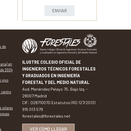
ENVIAR
s de
ILUSTRE COLEGIO OFICIAL DE
dana) en
INGENIEROS TÉCNICOS FORESTALES
 de 2024
Y GRADUADOS EN INGENIERÍA
o vivo
FORESTAL Y DEL MEDIO NATURAL
Avd. Menéndez Pelayo 75, Bajo Izq. -
l centro
28007 Madrid
CIF: Q2871007G Estatutos (RD 127/2013)
s pilares
915 013 579
osques
forestales@forestales.net
VER CÓMO LLEGAR
4