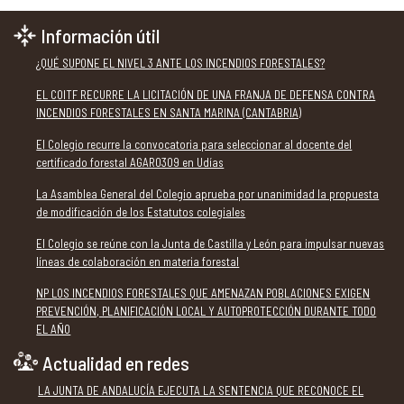
Información útil
¿QUÉ SUPONE EL NIVEL 3 ANTE LOS INCENDIOS FORESTALES?
EL COITF RECURRE LA LICITACIÓN DE UNA FRANJA DE DEFENSA CONTRA
INCENDIOS FORESTALES EN SANTA MARINA (CANTABRIA)
El Colegio recurre la convocatoria para seleccionar al docente del
certificado forestal AGAR0309 en Udías
La Asamblea General del Colegio aprueba por unanimidad la propuesta
de modificación de los Estatutos colegiales
El Colegio se reúne con la Junta de Castilla y León para impulsar nuevas
líneas de colaboración en materia forestal
NP LOS INCENDIOS FORESTALES QUE AMENAZAN POBLACIONES EXIGEN
PREVENCIÓN, PLANIFICACIÓN LOCAL Y AUTOPROTECCIÓN DURANTE TODO
EL AÑO
Actualidad en redes
LA JUNTA DE ANDALUCÍA EJECUTA LA SENTENCIA QUE RECONOCE EL