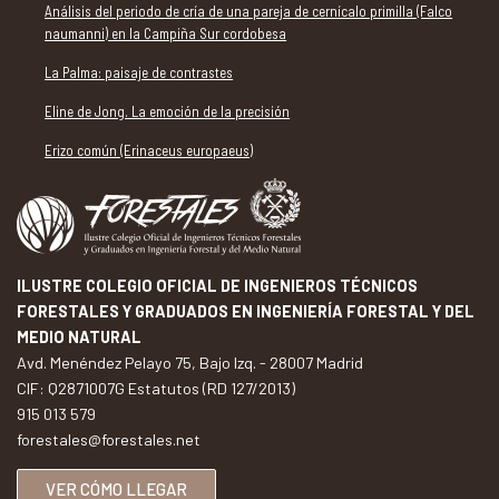
Análisis del periodo de cría de una pareja de cernícalo primilla (Falco
naumanni) en la Campiña Sur cordobesa
La Palma: paisaje de contrastes
Eline de Jong. La emoción de la precisión
Erizo común (Erinaceus europaeus)
ILUSTRE COLEGIO OFICIAL DE INGENIEROS TÉCNICOS
FORESTALES Y GRADUADOS EN INGENIERÍA FORESTAL Y DEL
MEDIO NATURAL
Avd. Menéndez Pelayo 75, Bajo Izq. - 28007 Madrid
CIF: Q2871007G Estatutos (RD 127/2013)
915 013 579
forestales@forestales.net
VER CÓMO LLEGAR