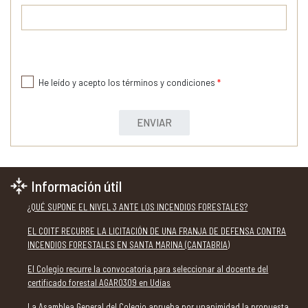
He leído y acepto los términos y condiciones
*
ENVIAR
Información útil
¿QUÉ SUPONE EL NIVEL 3 ANTE LOS INCENDIOS FORESTALES?
EL COITF RECURRE LA LICITACIÓN DE UNA FRANJA DE DEFENSA CONTRA
INCENDIOS FORESTALES EN SANTA MARINA (CANTABRIA)
El Colegio recurre la convocatoria para seleccionar al docente del
certificado forestal AGAR0309 en Udías
La Asamblea General del Colegio aprueba por unanimidad la propuesta