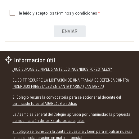
He leído y acepto los términos y condiciones
*
ENVIAR
Información útil
¿QUÉ SUPONE EL NIVEL 3 ANTE LOS INCENDIOS FORESTALES?
EL COITF RECURRE LA LICITACIÓN DE UNA FRANJA DE DEFENSA CONTRA
INCENDIOS FORESTALES EN SANTA MARINA (CANTABRIA)
El Colegio recurre la convocatoria para seleccionar al docente del
certificado forestal AGAR0309 en Udías
La Asamblea General del Colegio aprueba por unanimidad la propuesta
de modificación de los Estatutos colegiales
El Colegio se reúne con la Junta de Castilla y León para impulsar nuevas
líneas de colaboración en materia forestal