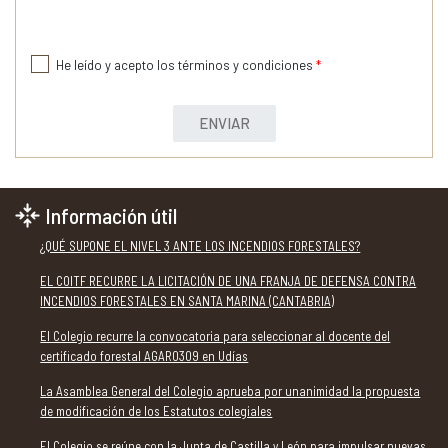
He leído y acepto los términos y condiciones
*
ENVIAR
Información útil
¿QUÉ SUPONE EL NIVEL 3 ANTE LOS INCENDIOS FORESTALES?
EL COITF RECURRE LA LICITACIÓN DE UNA FRANJA DE DEFENSA CONTRA
INCENDIOS FORESTALES EN SANTA MARINA (CANTABRIA)
El Colegio recurre la convocatoria para seleccionar al docente del
certificado forestal AGAR0309 en Udías
La Asamblea General del Colegio aprueba por unanimidad la propuesta
de modificación de los Estatutos colegiales
El Colegio se reúne con la Junta de Castilla y León para impulsar nuevas