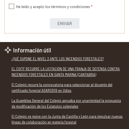
He leído y acepto los términos y condiciones
*
ENVIAR
Información útil
¿QUÉ SUPONE EL NIVEL 3 ANTE LOS INCENDIOS FORESTALES?
EL COITF RECURRE LA LICITACIÓN DE UNA FRANJA DE DEFENSA CONTRA
INCENDIOS FORESTALES EN SANTA MARINA (CANTABRIA)
El Colegio recurre la convocatoria para seleccionar al docente del
certificado forestal AGAR0309 en Udías
La Asamblea General del Colegio aprueba por unanimidad la propuesta
de modificación de los Estatutos colegiales
El Colegio se reúne con la Junta de Castilla y León para impulsar nuevas
líneas de colaboración en materia forestal