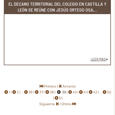
EL DECANO TERRITORIAL DEL COLEGIO EN CASTILLA Y
LEÓN SE REÚNE CON JESÚS ORTEGO OSA,...
LEER MÁS
Primero
|
Anterior
1
2
...
36
37
38
39
40
41
42
...
50
51
Siguiente
|
Último